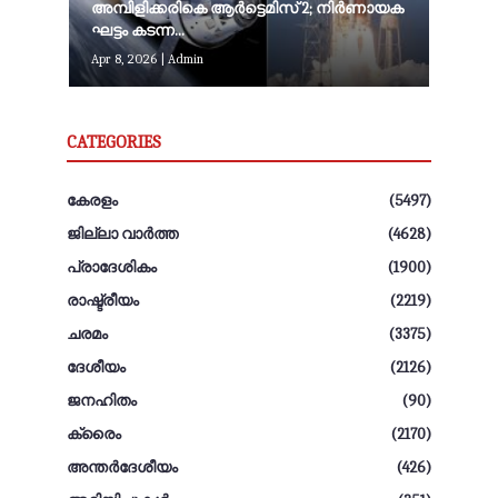
അമ്പിളിക്കരികെ ആര്‍ട്ടെമിസ് 2; നിർണായക
ഘട്ടം കടന്ന...
Apr 8, 2026
|
Admin
CATEGORIES
കേരളം
(5497)
ജില്ലാ വാർത്ത
(4628)
പ്രാദേശികം
(1900)
രാഷ്ട്രീയം
(2219)
ചരമം
(3375)
ദേശീയം
(2126)
ജനഹിതം
(90)
ക്രൈം
(2170)
അന്തര്‍ദേശീയം
(426)