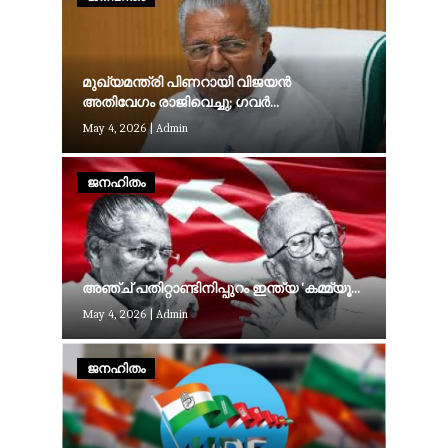
മുഖ്യമന്ത്രി പിണറായി വിജയൻ
അതിവേഗം രാജിവെച്ചു; ഗവർ...
May 4, 2026
|
Admin
ജനഹിതം
അ​ഞ്ച് പ​തി​റ്റാ​ണ്ടി​നി​പ്പു​റം ഇ​ന്ത്യ 'ക​മ്മ്യൂ...
May 4, 2026
|
Admin
ജനഹിതം