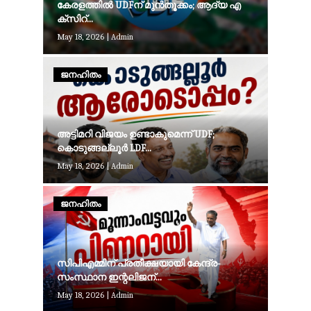
കേ​ര​ള​ത്തി​ൽ UDF​ന് മു​ൻ​തൂ​ക്കം; ആ​ദ്യ എ​
ക്സി​റ്...
May 18, 2026
|
Admin
ജനഹിതം
അട്ടിമറി വിജയം ഉണ്ടാകുമെന്ന് UDF;
കൊടുങ്ങല്ലൂർ LDF...
May 18, 2026
|
Admin
ജനഹിതം
സിപിഎമ്മിന് പ്രതീക്ഷയായി കേന്ദ്ര-
സംസ്ഥാന ഇന്റലിജന്...
May 18, 2026
|
Admin