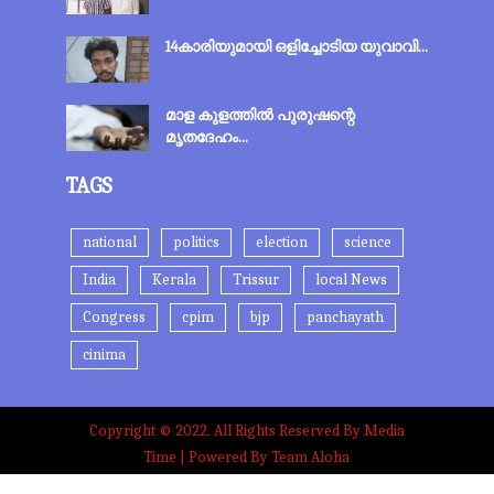
14കാരിയുമായി ഒളിച്ചോടിയ യുവാവി...
മാള കുളത്തിൽ പുരുഷന്റെ
മൃതദേഹം...
TAGS
national
politics
election
science
India
Kerala
Trissur
local News
Congress
cpim
bjp
panchayath
cinima
Copyright © 2022. All Rights Reserved By Media
Time | Powered By Team Aloha
Terms & Conditions
Privacy