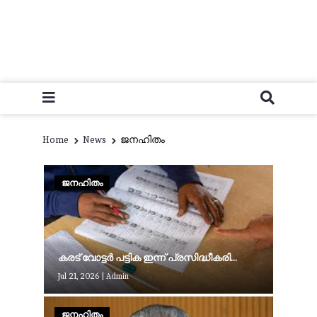
Home
News
ജനഹിതം
ജനഹിതം
ക​ര​ട് വോ​ട്ട​ർ പ​ട്ടി​ക ഇ​ന്ന് പ്ര​സി​ദ്ധീ​ക​രി​...
Jul 21, 2026
|
Admin
ജനഹിതം