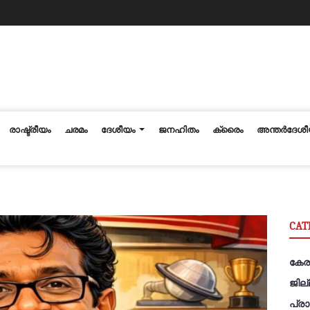
രാഷ്ട്രീയം
ചരമം
ദേശീയം
ജനഹിതം
ക്രൈം
അന്തര്‍ദേശ
CAT
കേര
ജില
പ്ര