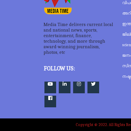
വിപ
അറി
ഇന്
Media Time delivers current local
and national news, sports,
ജില
entertainment, finance,
technology, and more through
scie
award-winning journalism,
photos, etc
ജന
സിന
FOLLOW US:
നഷ്ടപ
Copyright © 2022. All Rights 