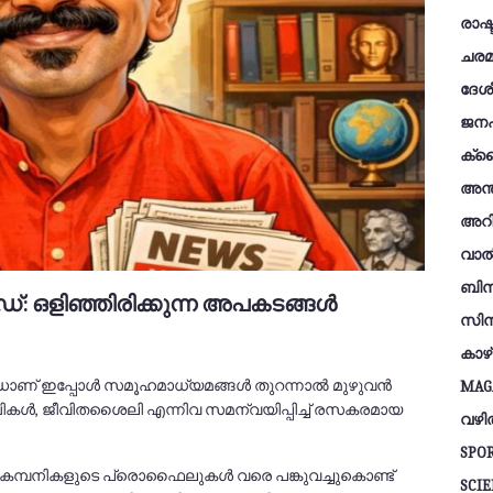
രാഷ്
ചരമ
ദേശ
ജന
ക്ര
അന്
അറി
വാല്
ബി
്രെൻഡ്: ഒളിഞ്ഞിരിക്കുന്ന അപകടങ്ങൾ
സിന
കാഴ്
ട്രെൻഡാണ് ഇപ്പോൾ സമൂഹമാധ്യമങ്ങൾ തുറന്നാൽ മുഴുവൻ
MAG
കൾ, ജീവിതശൈലി എന്നിവ സമന്വയിപ്പിച്ച് രസകരമായ
വഴിത
SPO
്പനികളുടെ പ്രൊഫൈലുകൾ വരെ പങ്കുവച്ചുകൊണ്ട്
SCI