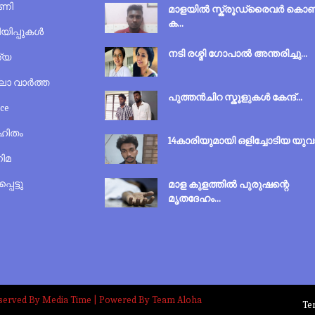
ണി
മാളയില്‍ സ്ക്രൂഡ്രൈവർ കൊണ്
ക...
യിപ്പുകൾ
നടി രശ്മി ഗോപാല്‍ അന്തരിച്ചു...
ത്യ
്ലാ വാർത്ത
പുത്തന്‍‌ചിറ സ്കൂളുകള്‍ കേന്ദ്...
nce
ഹിതം
14കാരിയുമായി ഒളിച്ചോടിയ യുവാ
ിമ
്പെട്ടു
മാള കുളത്തിൽ പുരുഷന്റെ
മൃതദേഹം...
Reserved By Media Time | Powered By Team Aloha
Te