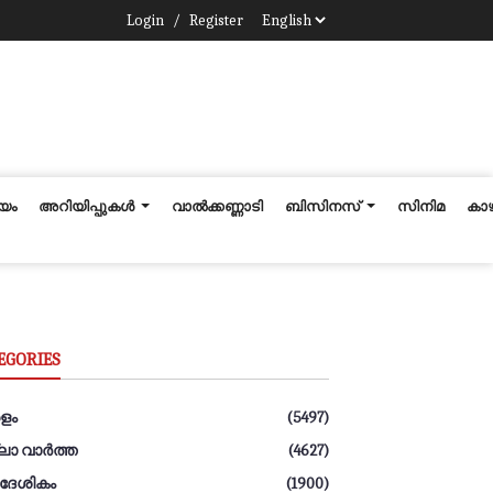
Login
/
Register
ീയം
അറിയിപ്പുകൾ
വാല്‍ക്കണ്ണാടി
ബിസിനസ്
സിനിമ
കാഴ്
EGORIES
ളം
(5497)
്ലാ വാർത്ത
(4627)
ാദേശികം
(1900)