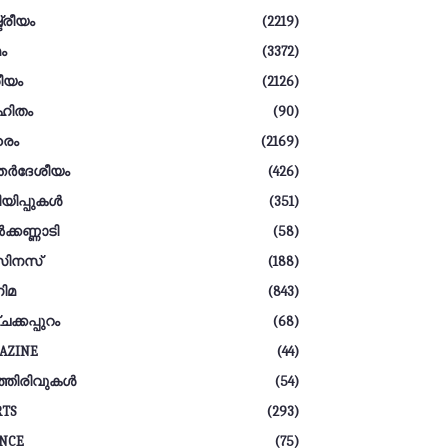
ട്രീയം
(2219)
ം
(3372)
ീയം
(2126)
ഹിതം
(90)
ൈം
(2169)
തര്‍ദേശീയം
(426)
യിപ്പുകൾ
(351)
‍ക്കണ്ണാടി
(58)
സിനസ്
(188)
ിമ
(843)
ചക്കപ്പുറം
(68)
AZINE
(44)
്തിരിവുകള്‍
(54)
RTS
(293)
ENCE
(75)