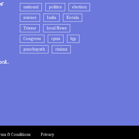
ട്
national
politics
election
science
India
Kerala
Trissur
local News
Congress
cpim
bjp
panchayath
cinima
വി...
rms & Conditions
Privacy