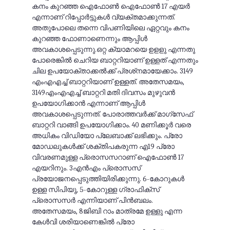
കനം കുറഞ്ഞ ഐഫോൺ ഐഫോണ്‍ 17 എയര്‍
എന്നാണ് റിപ്പോര്‍ട്ടുകള്‍ വ്യക്തമാക്കുന്നത്.
അതുപോലെ തന്നെ വിപണിയിലെ ഏറ്റവും കനം
കുറഞ്ഞ ഫോണാണെന്നും ആപ്പിൾ
അവകാശപ്പെടുന്നു.ഒറ്റ ക്യാമറയെ ഉളളു എന്നതു
പോരെങ്കില്‍ ചെറിയ ബാറ്ററിയാണ് ഉള്ളത് എന്നതും
ചില ഉപയോക്താക്കല്‍ക്ക് പ്രശ്‌നമായേക്കാം. 3149
എംഎഎച്ച് ബാറ്ററിയാണ് ഉള്ളത്. അതേസമയം,
3149എംഎഎച്ച് ബാറ്ററി മതി ദിവസം മുഴുവന്‍
ഉപയോഗിക്കാന്‍ എന്നാണ് ആപ്പിള്‍
അവകാശപ്പെടുന്നത്. പോരാത്തവര്‍ക്ക് മാഗ്‌സേഫ്
ബാറ്ററി വാങ്ങി ഉപയോഗിക്കാം. 40 മണിക്കൂര്‍ വരെ
അധികം വിഡിയോ പ്ലേബാക്ക് ലഭിക്കും. പ്രോ
മോഡലുകള്‍ക്ക് ശക്തിപകരുന്ന എ19 പ്രോ
വിവരണമുള്ള പ്രൊസസറാണ് ഐഫോണ്‍ 17
എയറിനും. 3എന്‍എം പ്രൊസസ്
പ്രയോജനപ്പെടുത്തിയിരിക്കുന്നു. 6-കോറുകള്‍
ഉള്ള സിപിയു, 5-കോറുള്ള ഗ്രാഫിക്‌സ്
പ്രൊസസര്‍ എന്നിയാണ് പിന്‍ബലം.
അതേസമയം, 8ജിബി റാം മാത്രമേ ഉള്ളു എന്ന
കേള്‍വി ശരിയാണെങ്കില്‍ പ്രോ