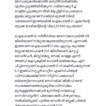
മോഡലുകള്‍ക്കൊത്ത കരുത്ത് ലഭിക്കില്ല.
(ഉള്‍പ്പെടുത്തിയിരിക്കുന്ന റാമിനെക്കുറിച്ച്
വെളിപ്പെടുത്തുന്ന രീതി ആപ്പിളിന് പൊതുവെ
ഇല്ല.)സ്റ്റോറേജ് 256ജിബി മുതല്‍ 1ടിബി
വരെയാണ്.ഇന്ത്യയില്‍ ഐഫോണ്‍ 17 എയറിന്റെ
തുടക്ക വേരിയന്റിന്റെ വില 1,19,900 രൂപയാണ്.
ഐഫോണ്‍ 16 സീരീസിലെ ബേസ് മോഡലില്‍ 128
ജിബിയാണ് സ്‌റ്റോറേജുണ്ടായിരുന്നത്. എന്നാല്‍,
ഇത്തവണ ഐഫോണ്‍ 17 ലെ ഏറ്റവും കുറഞ്ഞ
സ്റ്റോറേജ് ഓപ്ഷന്‍ 256 ജിബിയാണ്.കറുപ്പ്,
ലാവന്‍ഡര്‍, മിസ്റ്റ് ബ്ലൂ, സേജ്, വെള്ള എന്നീ
അഞ്ച് കളറുകളിൽ ഫോൺ ലഭ്യമാകും.എ19
ചിപ്പ്‌സെറ്റാണ് ഐഫോണ്‍ 17 ന് ശക്തിപകരുന്നത്.
6.3 ഇഞ്ച് സൂപ്പര്‍ റെറ്റിന എക്‌സ്ഡിആര്‍
ഡിസ്‌പ്ലേയ്ക്ക് 3000 നിറ്റ്‌സ് പരമാവധി
ബ്രൈറ്റ്‌നെസുണ്ട്. സെറാമിക് ഷീല്‍ഡ് രണ്ട്
സംരക്ഷണത്തോടുകൂടിയ ഡിസ്‌പ്ലേ.
മുമ്പുള്ളതിനെക്കാൾ മൂന്നിരട്ടി സ്‌ക്രാച്ച്
റെസിസസ്റ്റന്‍റ്. പ്രോമോഷന്‍ പിന്തുണയും
നല്‍കിയിട്ടുണ്ട്. പുതിയ സെന്‍റര്‍ സ്റ്റേജ് ഫ്രണ്ട്
ക്യാമറയാണ് ഐഫോണ്‍ 17ന്