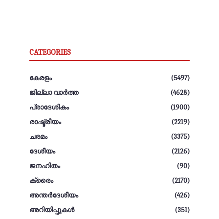
CATEGORIES
കേരളം
(5497)
ജില്ലാ വാർത്ത
(4628)
പ്രാദേശികം
(1900)
രാഷ്ട്രീയം
(2219)
ചരമം
(3375)
ദേശീയം
(2126)
ജനഹിതം
(90)
ക്രൈം
(2170)
അന്തര്‍ദേശീയം
(426)
അറിയിപ്പുകൾ
(351)