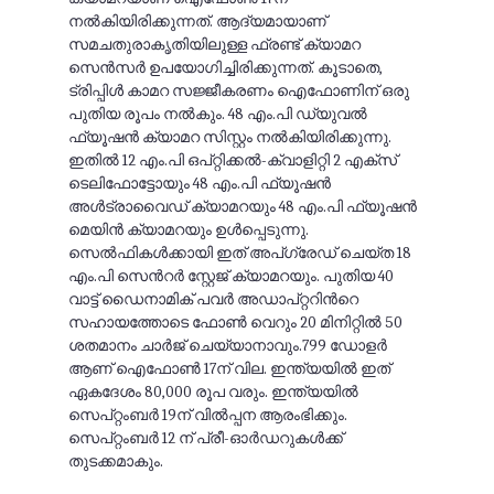
നല്‍കിയിരിക്കുന്നത്. ആദ്യമായാണ്
സമചതുരാകൃതിയിലുള്ള ഫ്രണ്ട് ക്യാമറ
സെന്‍സര്‍ ഉപയോഗിച്ചിരിക്കുന്നത്. കൂടാതെ,
ട്രിപ്പിള്‍ കാമറ സജ്ജീകരണം ഐഫോണിന് ഒരു
പുതിയ രൂപം നല്‍കും. 48 എം.പി ഡ്യുവൽ
ഫ്യൂഷൻ ക്യാമറ സിസ്റ്റം നൽകിയിരിക്കുന്നു.
ഇതിൽ 12 എം.പി ഒപ്റ്റിക്കൽ-ക്വാളിറ്റി 2 എക്സ്
ടെലിഫോട്ടോയും 48 എം.പി ഫ്യൂഷൻ
അൾട്രാവൈഡ് ക്യാമറയും 48 എം.പി ഫ്യൂഷൻ
മെയിൻ ക്യാമറയും ഉൾപ്പെടുന്നു.
സെൽഫികൾക്കായി ഇത് അപ്‌ഗ്രേഡ് ചെയ്ത 18
എം.പി സെന്‍റർ സ്റ്റേജ് ക്യാമറയും. പുതിയ 40
വാട്ട് ഡൈനാമിക് പവര്‍ അഡാപ്റ്ററിന്‍റെ
സഹായത്തോടെ ഫോണ്‍ വെറും 20 മിനിറ്റില്‍ 50
ശതമാനം ചാര്‍ജ് ചെയ്യാനാവും.799 ഡോളര്‍
ആണ് ഐഫോണ്‍ 17ന് വില. ഇന്ത്യയില്‍ ഇത്
ഏകദേശം 80,000 രൂപ വരും. ഇന്ത്യയില്‍
സെപ്റ്റംബര്‍ 19ന് വില്‍പ്പന ആരംഭിക്കും.
സെപ്റ്റംബര്‍ 12 ന് പ്രീ-ഓര്‍ഡറുകള്‍ക്ക്
തുടക്കമാകും.